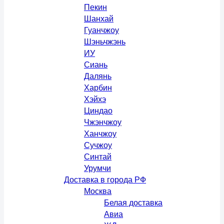
Пекин
Шанхай
Гуанчжоу
Шэньчжэнь
ИУ
Сиань
Далянь
Харбин
Хэйхэ
Циндао
Чжэнчжоу
Ханчжоу
Сучжоу
Синтай
Урумчи
Доставка в города РФ
Москва
Белая доставка
Авиа