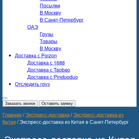
Посылки
В Москву
В Санкт-Петербург
ОАЭ
Грузы
Товары
В Москву
Доставка с Poizon
Доставка с 1688
Доставка с Taobao
Доставка с Pinduoduo
Отследить груз
Заказать звонок
Оставить заявку
Главная
/
Экспресс-доставка
/
Экспресс-доставка из
Китая
/
Экспресс-доставка из Китая в Санкт-Петербург