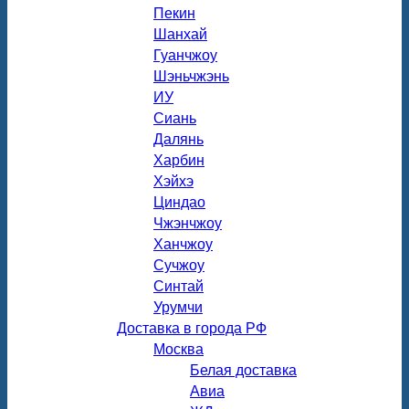
Пекин
Шанхай
Гуанчжоу
Шэньчжэнь
ИУ
Сиань
Далянь
Харбин
Хэйхэ
Циндао
Чжэнчжоу
Ханчжоу
Сучжоу
Синтай
Урумчи
Доставка в города РФ
Москва
Белая доставка
Авиа