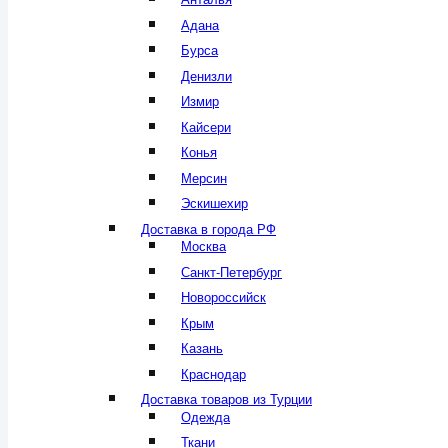
Адана
Бурса
Денизли
Измир
Кайсери
Конья
Мерсин
Эскишехир
Доставка в города РФ
Москва
Санкт-Петербург
Новороссийск
Крым
Казань
Краснодар
Доставка товаров из Турции
Одежда
Ткани