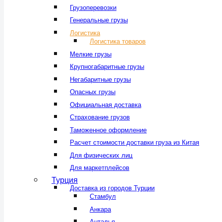
Грузоперевозки
Генеральные грузы
Логистика
Логистика товаров
Мелкие грузы
Крупногабаритные грузы
Негабаритные грузы
Опасных грузы
Официальная доставка
Страхование грузов
Таможенное оформление
Расчет стоимости доставки груза из Китая
Для физических лиц
Для маркетплейсов
Турция
Доставка из городов Турции
Стамбул
Анкара
Анталья