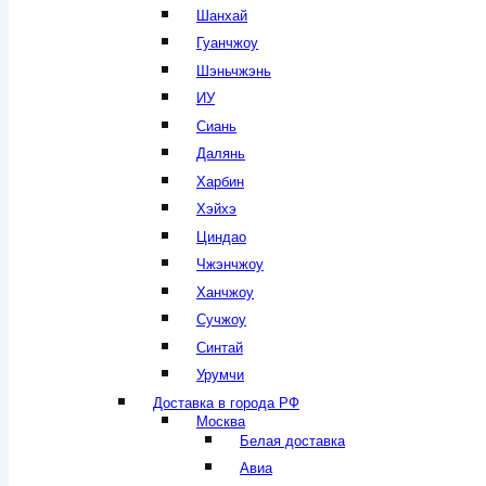
Шанхай
Гуанчжоу
Шэньчжэнь
ИУ
Сиань
Далянь
Харбин
Хэйхэ
Циндао
Чжэнчжоу
Ханчжоу
Сучжоу
Синтай
Урумчи
Доставка в города РФ
Москва
Белая доставка
Авиа