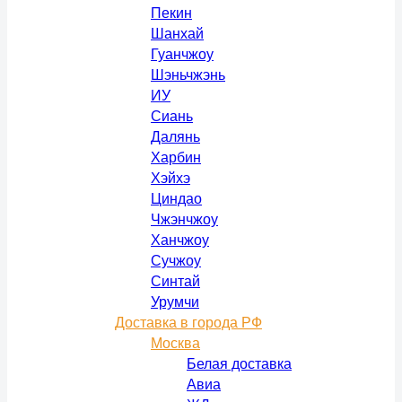
Пекин
Шанхай
Гуанчжоу
Шэньчжэнь
ИУ
Сиань
Далянь
Харбин
Хэйхэ
Циндао
Чжэнчжоу
Ханчжоу
Сучжоу
Синтай
Урумчи
Доставка в города РФ
Москва
Белая доставка
Авиа