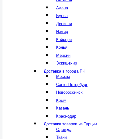
Адана
Бурса
Денизли
Измир
Кайсери
Конья
Мерсин
Эскишехир
Доставка в города РФ
Москва
Санкт-Петербург
Новороссийск
Крым
Казань
Краснодар
Доставка товаров из Турции
Одежда
Ткани