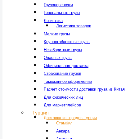
Грузоперевозки
Генеральные грузы
Логистика
Логистика товаров
Мелкие грузы
Крупногабаритные грузы
Негабаритные грузы
Опасных грузы
Официальная доставка
Страхование грузов
Таможенное оформление
Расчет стоимости доставки груза из Китая
Для физических лиц
Для маркетплейсов
Турция
Доставка из городов Турции
Стамбул
Анкара
Анталья