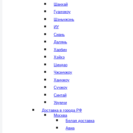
Шанхай
Гуанчжоу
Шэньчжэнь
ИУ
Сиань
Далянь
Харбин
Хэйхэ
Циндао
Чжэнчжоу
Ханчжоу
Сучжоу
Синтай
Урумчи
Доставка в города РФ
Москва
Белая доставка
Авиа